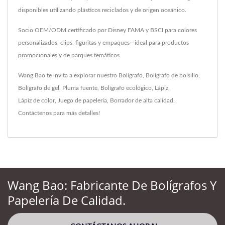
disponibles utilizando plásticos reciclados y de origen oceánico.
Socio OEM/ODM certificado por Disney FAMA y BSCI para colores
personalizados, clips, figuritas y empaques—ideal para productos
promocionales y de parques temáticos.
Wang Bao te invita a explorar nuestro
Bolígrafo
,
Bolígrafo de bolsillo
,
Bolígrafo de gel
,
Pluma fuente
,
Bolígrafo ecológico
,
Lápiz
,
Lápiz de color
,
Juego de papelería
,
Borrador
de alta calidad.
Contáctenos
para más detalles!
Wang Bao: Fabricante De Bolígrafos Y
Papelería De Calidad.