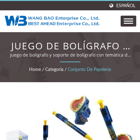
ESPAÑOL
JUEGO DE BOLÍGRAFO Y
SOPORTE DE
Juego de bolígrafo y soporte de bolígrafo con temática de
Stitch.
BOLÍGRAFO.
Home
/
Categoría
/
Conjunto De Papelería