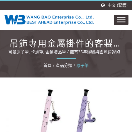
中文 (繁體)
吊飾專用金屬掛件的客製化
原子筆
可愛原子筆, 卡通筆, 企業贈品筆 / 擁有35年經驗與國際認證的專
業筆類與文具OEM/ODM製造商。
首頁
/
產品分類
/
原子筆