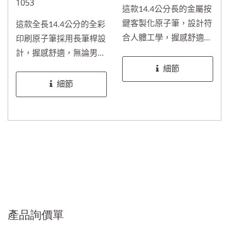
1053
這款14.4公分長的金屬按
鍵客製化原子筆，設計符
這款全長14.4公分的全彩
合人體工學，握感舒適且
印刷原子筆採用長筆桿設
書寫順暢。配備專用金屬
計，握感舒適，無論男女
按鍵，適用於固定公仔，
皆適用，特別適合長時間
細節
可搭配各種客製設計。公
書寫使用。高品質的熱轉
細節
仔材質可依需求選擇
印全彩印刷工藝，能將品
PVC、POLY或TPR等製
牌標誌、宣傳圖案或IP角
作。筆桿可印製品牌Logo
色無縫包覆整個筆桿，展
或主題圖案，非常適合主
現強烈視覺效果，提升品
題樂園、授權IP商品及促
牌辨識度。
銷活動使用。吸睛的公仔
設計有助提升品牌辨識度
與視覺吸引力。筆芯採用
進口墨水與不鏽鋼筆珠，
書寫流暢且不卡墨、不堵