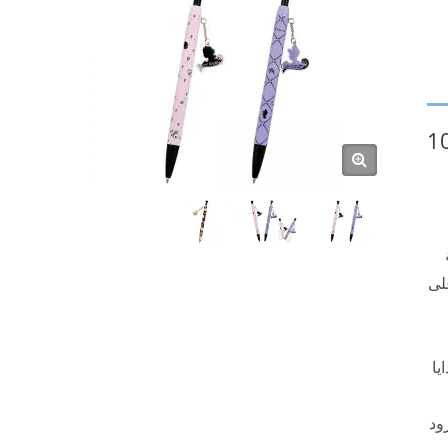
1
وعة
لى
يا
ود