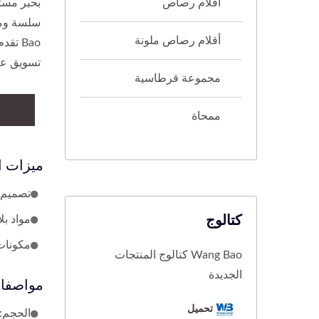
أقلام رصاص
بحبر مستو
أقلام رصاص ملونة
Bao ت
تسويق علا
مجموعة قرطاسية
ممحاة
ميزات ا
تصميم 
كتالوج
مواد بلاستيكية جديدة من S
مكونات 
Wang Bao كتالوج المنتجات
الجديدة
مواصفات
تحميل
الحجم: الطول الك