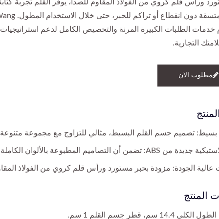
رد ورأس قلم كروي من الفولاذ المقاوم للصدأ، يوفر القلم تجربة كتابة
سلسة ومتسقة دون انقطاع أو تراكم للحبر، حتى خلال الاست
قدم خدمات الطلبات الكبيرة المرنة والتخصيص الكامل لدعم استراتيجيات
متك التجارية.
مطلوب الان
لمنتج
بسيط: تصميم جسم القلم البسيط، مثالي للتزاوج مع مجموعة متنوع
AB: تضمن أن التصاميم المطبوعة بالألوان الكاملة زاهية ومشبعة بشكل غني.
عالية الجودة: مزودة بحبر مستورد ورأس قلم كروي من الفولاذ المقاو
 المنتج
لي 14.4 سم، قطر جسم القلم 1 سم.