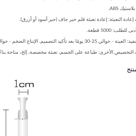
لاستيك ABS.
إعادة التعبئة: إعادة تعبئة قلم حبر جاف (حبر أسود أو أزرق).
 للطلب: 5000 قطعة.
-30 يومًا بعد تأكيد التصميم. الإنتاج الضخم - حوالي 45-50 يومًا بعد الموافقة على العينة.
 التخصيص الأخرى: طباعة على الجسم، تعبئة مخصصة، إلخ، متاحة بناءً
نتج
قلم دمية أصابع
قلم كروي مخصص