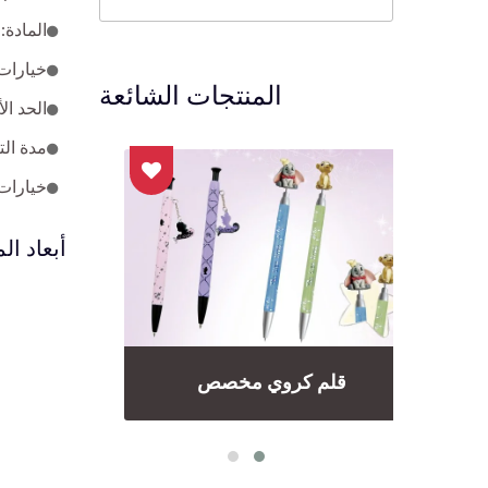
المادة: ب
خيارات 
المنتجات الشائعة
الحد الأدنى
مدة التنفيذ: العينة - حوالي 25
خيارات
أبعاد الم
قلم كروي مخصص