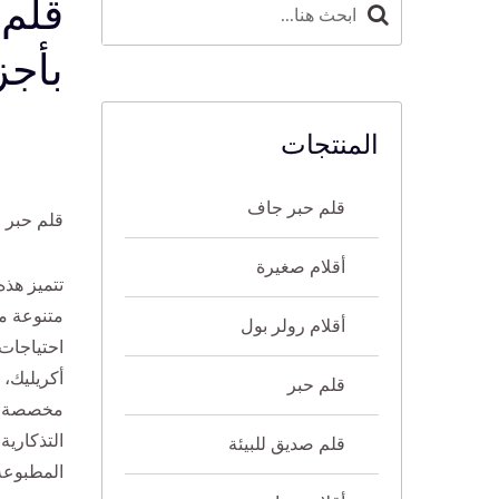
قلم
بأجز
المنتجات
قلم حبر جاف
قلم حبر 
أقلام صغيرة
متنوعة م
أقلام رولر بول
احتياجات
أكريليك، 
قلم حبر
مخصصة أو 
التذكارية
قلم صديق للبيئة
المطبوعة 