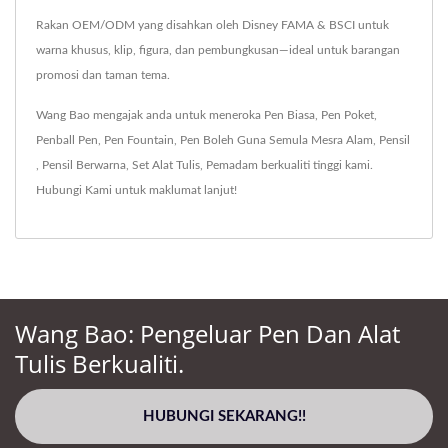
Rakan OEM/ODM yang disahkan oleh Disney FAMA & BSCI untuk
warna khusus, klip, figura, dan pembungkusan—ideal untuk barangan
promosi dan taman tema.
Wang Bao mengajak anda untuk meneroka
Pen Biasa
,
Pen Poket
,
Penball Pen
,
Pen Fountain
,
Pen Boleh Guna Semula Mesra Alam
,
Pensil
,
Pensil Berwarna
,
Set Alat Tulis
,
Pemadam
berkualiti tinggi kami.
Hubungi Kami
untuk maklumat lanjut!
Wang Bao: Pengeluar Pen Dan Alat
Tulis Berkualiti.
HUBUNGI SEKARANG!!