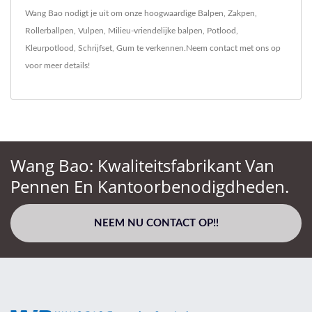
Wang Bao nodigt je uit om onze hoogwaardige
Balpen
,
Zakpen
,
Rollerballpen
,
Vulpen
,
Milieu-vriendelijke balpen
,
Potlood
,
Kleurpotlood
,
Schrijfset
,
Gum
te verkennen.
Neem contact met ons op
voor meer details!
Wang Bao: Kwaliteitsfabrikant Van
Pennen En Kantoorbenodigdheden.
NEEM NU CONTACT OP!!