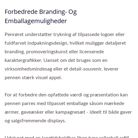
Forbedrede Branding- Og
Emballagemuligheder
Penrøret understøtter trykning af tilpassede logoer eller
fuldfarvet indpakningsdesign, hvilket muliggør detaljeret
branding, promoveringskunst eller licenserede
karaktergrafikker. Uanset om det bruges som en
virksomhedsmindesag eller et detail-souvenir, leverer
pennen stærk visuel appel.
For at forbedre den opfattede værdi og præsentation kan
pennen parres med tilpasset emballage såsom mærkede
ærmer, gaveæsker eller kampagnesæt - ideelt til både gaver
og salgsfremmende displays.
Udstyret med en langtidsholdbar åben type rollerball refill,