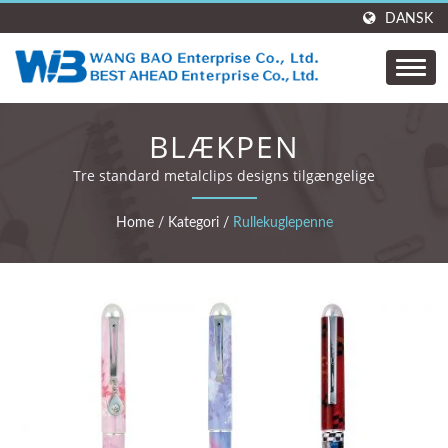
DANSK
BLÆKPEN
Tre standard metalclips designs tilgængelige
Home
/
Kategori
/
Rullekuglepenne