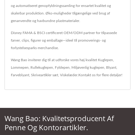
og automatiseret genopfyldningssamling for ensartet kvalitet og
skalerbar produktion. Øko-muligheder tilgængelige ved brug af
genanvendte og havbundne plastmaterialer.
Disney FAMA & BSCI certificeret OEM/ODM partner for tilpassede
farver, clips, figurer og emballage—ideel til promoverings- og
forlystelsesparks merchandise.
Wang Bao inviterer dig til at udforske vores høj kvalitet
Kuglepen
,
Lommepen
,
Rullekuglepen
,
Fyldepen
,
Miljøvenlig kuglepen
,
Blyant
,
Farveblyant
,
Skriveartikler sæt
,
Viskelæder
.
Kontakt os
for flere detaljer!
Wang Bao: Kvalitetsproducent Af
Penne Og Kontorartikler.