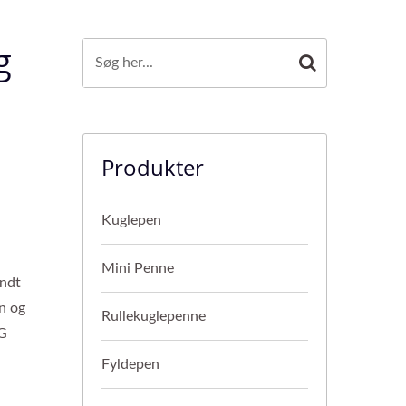
g
Produkter
Kuglepen
Mini Penne
endt
n og
Rullekuglepenne
SG
Fyldepen