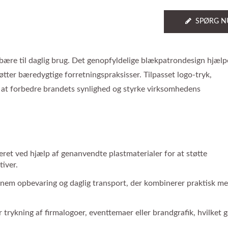
SPØRG N
bære til daglig brug. Det genopfyldelige blækpatrondesign hjæl
tter bæredygtige forretningspraksisser. Tilpasset logo-tryk,
r at forbedre brandets synlighed og styrke virksomhedens
ret ved hjælp af genanvendte plastmaterialer for at støtte
iver.
 nem opbevaring og daglig transport, der kombinerer praktisk m
 trykning af firmalogoer, eventtemaer eller brandgrafik, hvilket 