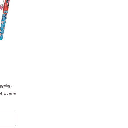
geligt
behovene