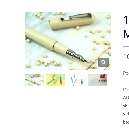
1
M
1
Po
De
AB
sk
vi
bæ