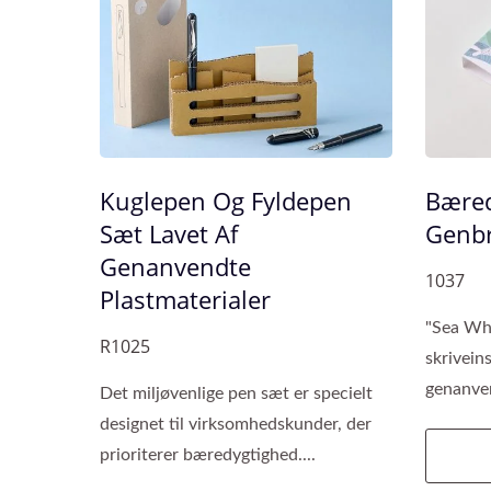
Kuglepen Og Fyldepen
Bæred
Sæt Lavet Af
Genbr
Genanvendte
1037
Plastmaterialer
"Sea Whi
R1025
skrivein
genanven
Det miljøvenlige pen sæt er specielt
designet til virksomhedskunder, der
prioriterer bæredygtighed....