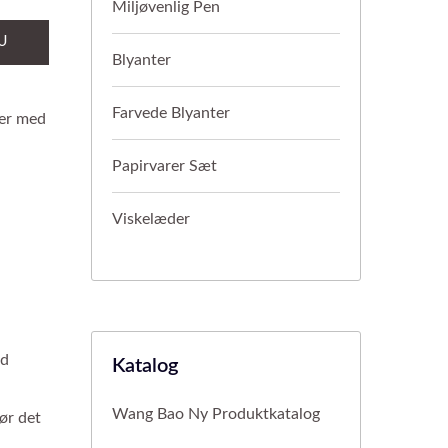
Miljøvenlig Pen
U
Blyanter
Farvede Blyanter
per med
Papirvarer Sæt
Viskelæder
ed
Katalog
Wang Bao Ny Produktkatalog
gør det