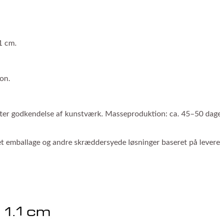
1 cm.
on.
fter godkendelse af kunstværk. Masseproduktion: ca. 45–50 dage
et emballage og andre skræddersyede løsninger baseret på levere
Tilpasset Kuglepen
Fingerdukke Pen