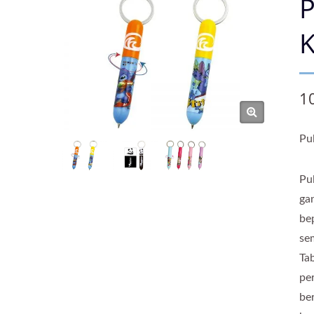
P
K
1
Pu
Pu
ga
be
se
Ta
pe
be