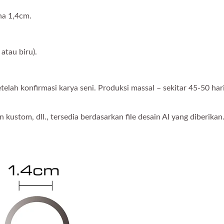
na 1,4cm.
 atau biru).
elah konfirmasi karya seni. Produksi massal – sekitar 45-50 hari
kustom, dll., tersedia berdasarkan file desain AI yang diberikan
Pena Bola Kustom
Pena Boneka Jari