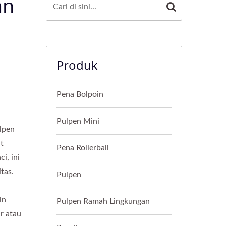
an
Produk
Pena Bolpoin
Pulpen Mini
lpen
t
Pena Rollerball
i, ini
tas.
Pulpen
in
Pulpen Ramah Lingkungan
r atau