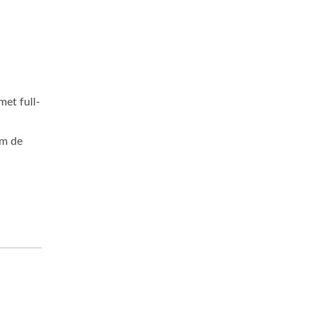
et full-
om de