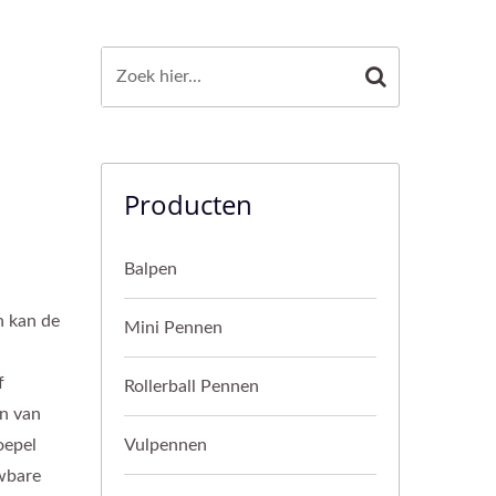
Producten
Balpen
n kan de
Mini Pennen
f
Rollerball Pennen
en van
oepel
Vulpennen
wbare