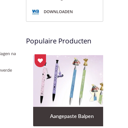
DOWNLOADEN
Populaire Producten
dagen na
everde
Aangepaste Balpen