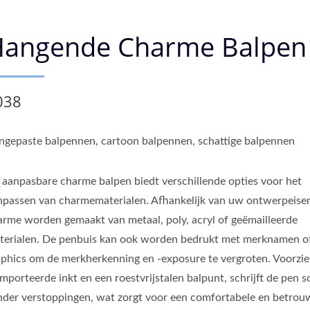
Hangende Charme Balpen
038
ngepaste balpennen, cartoon balpennen, schattige balpennen
 aanpasbare charme balpen biedt verschillende opties voor het
npassen van charmematerialen. Afhankelijk van uw ontwerpeise
arme worden gemaakt van metaal, poly, acryl of geëmailleerde
terialen. De penbuis kan ook worden bedrukt met merknamen o
aphics om de merkherkenning en -exposure te vergroten. Voorzi
mporteerde inkt en een roestvrijstalen balpunt, schrijft de pen s
nder verstoppingen, wat zorgt voor een comfortabele en betrou