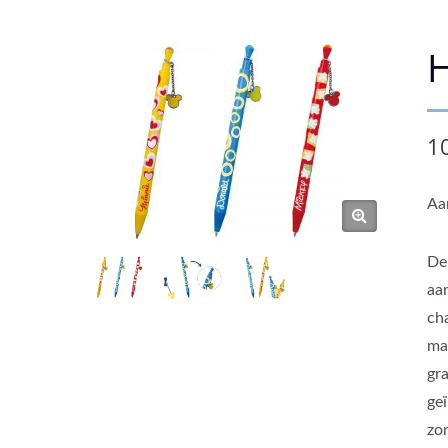
1
Aa
De
aa
ch
ma
gr
geï
zo