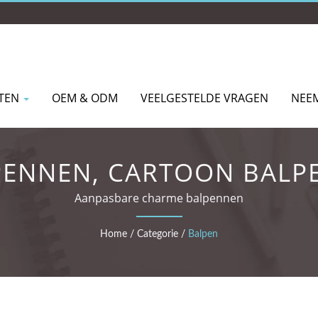
TEN
OEM & ODM
VEELGESTELDE VRAGEN
NEE
PENNEN, CARTOON BALPE
BALPENNEN
Aanpasbare charme balpennen
Home
/
Categorie
/
Balpen