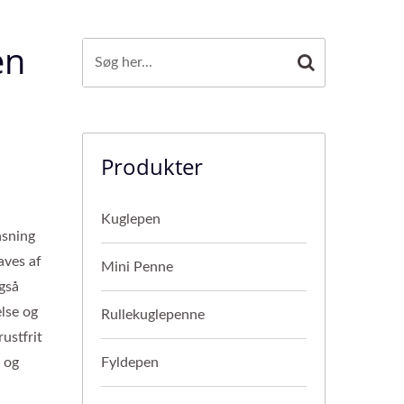
en
Produkter
Kuglepen
asning
aves af
Mini Penne
også
lse og
Rullekuglepenne
ustfrit
g og
Fyldepen