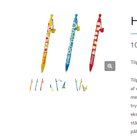
1
Ti
Til
af
met
tr
ek
stå
pål