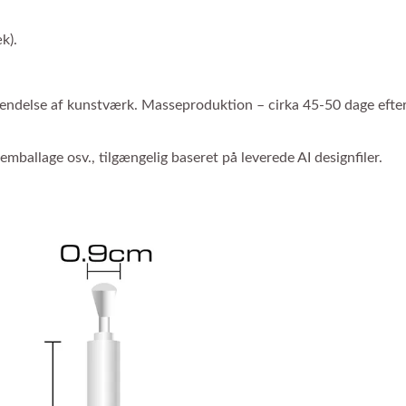
k).
kendelse af kunstværk. Masseproduktion – cirka 45-50 dage efte
mballage osv., tilgængelig baseret på leverede AI designfiler.
Tilpasset Kuglepen
Fingerdukke Pen