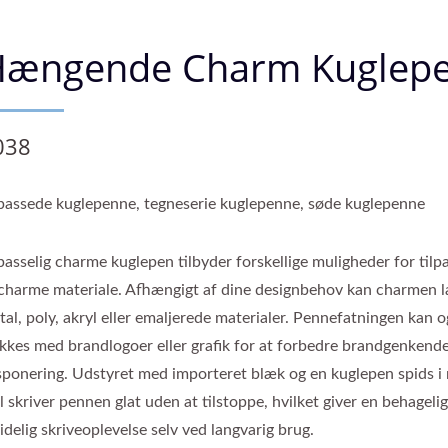
Hængende Charm Kuglep
038
lpassede kuglepenne, tegneserie kuglepenne, søde kuglepenne
passelig charme kuglepen tilbyder forskellige muligheder for tilp
 charme materiale. Afhængigt af dine designbehov kan charmen l
al, poly, akryl eller emaljerede materialer. Pennefatningen kan 
ykkes med brandlogoer eller grafik for at forbedre brandgenkende
sponering. Udstyret med importeret blæk og en kuglepen spids i r
l skriver pennen glat uden at tilstoppe, hvilket giver en behageli
idelig skriveoplevelse selv ved langvarig brug.