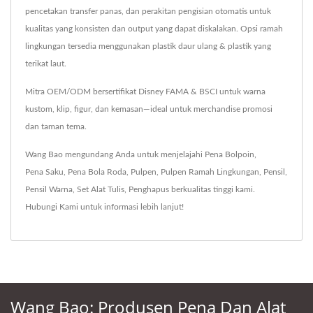
pencetakan transfer panas, dan perakitan pengisian otomatis untuk
kualitas yang konsisten dan output yang dapat diskalakan. Opsi ramah
lingkungan tersedia menggunakan plastik daur ulang & plastik yang
terikat laut.
Mitra OEM/ODM bersertifikat Disney FAMA & BSCI untuk warna
kustom, klip, figur, dan kemasan—ideal untuk merchandise promosi
dan taman tema.
Wang Bao mengundang Anda untuk menjelajahi
Pena Bolpoin
,
Pena Saku
,
Pena Bola Roda
,
Pulpen
,
Pulpen Ramah Lingkungan
,
Pensil
,
Pensil Warna
,
Set Alat Tulis
,
Penghapus
berkualitas tinggi kami.
Hubungi Kami
untuk informasi lebih lanjut!
Wang Bao: Produsen Pena Dan Alat