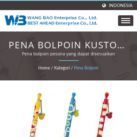
INDONESIA
PENA BOLPOIN KUSTOM,
PENA BOLPOIN KARTUN,
Pena bolpoin pesona yang dapat disesuaikan
PENA BOLPOIN LUCU
Home
/
Kategori
/
Pena Bolpoin